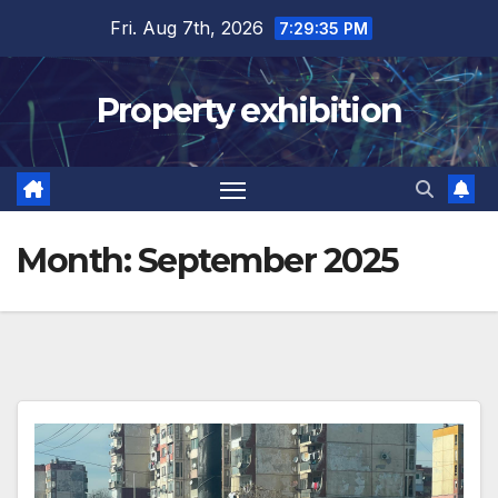
Skip
Fri. Aug 7th, 2026
7:29:36 PM
to
content
Property exhibition
Month:
September 2025