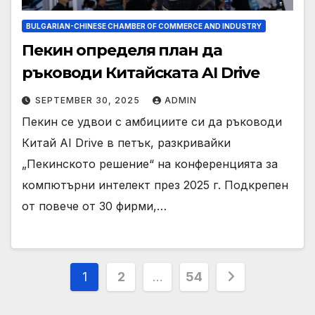
BULGARIAN-CHINESE CHAMBER OF COMMERCE AND INDUSTRY
Пекин определя план да
ръководи Китайската AI Drive
SEPTEMBER 30, 2025
ADMIN
Пекин се удвои с амбициите си да ръководи
Китай AI Drive в петък, разкривайки
„Пекинското решение“ на конференцията за
компютърни интелект през 2025 г. Подкрепен
от повече от 30 фирми,…
Posts
1
2
…
54
pagination