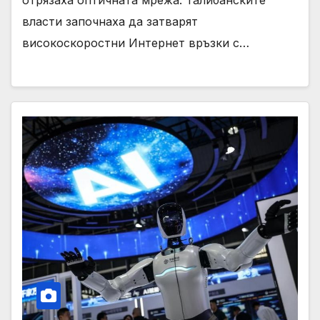
отрязаха оптичната мрежа. Талибанските
власти започнаха да затварят
високоскоростни Интернет връзки с…