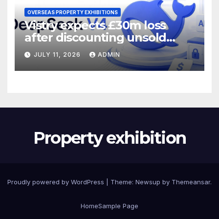
OVERSEAS PROPERTY EXHIBITIONS
Vistry expects £30m loss
after discounting unsold
homes
JULY 11, 2026
ADMIN
Property exhibition
Proudly powered by WordPress
|
Theme:
Newsup
by
Themeansar
.
Home
Sample Page